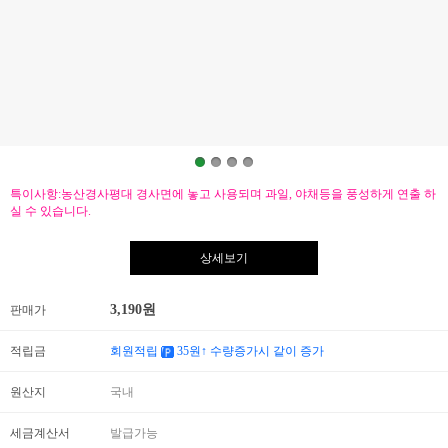
특이사항:농산경사평대 경사면에 놓고 사용되며 과일, 야채등을 풍성하게 연출 하
실 수 있습니다.
상세보기
3,190
원
판매가
적립금
회원적립
35
원↑ 수량증가시 같이 증가
원산지
국내
세금계산서
발급가능