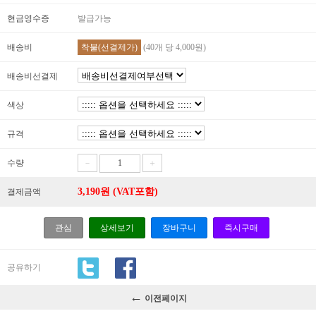
현금영수증
발급가능
배송비
착불(선결제가)
(40개 당 4,000원)
배송비선결제
색상
규격
수량
－
＋
3,190
원 (VAT포함)
결제금액
관심
상세보기
장바구니
즉시구매
공유하기
←
이전페이지