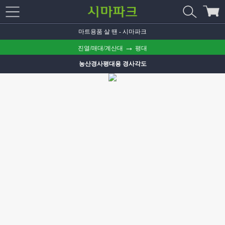
마트용품 살 땐 - 시마파크
→
진열/매대/계산대
평대
농산경사평대용 경사각도