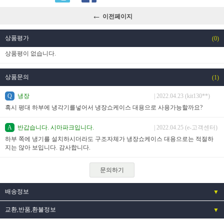
←
이전페이지
상품평가
(0)
상품평이 없습니다.
상품문의
(1)
Q
냉장
| 2022.04.23 (kit130**)
혹시 평대 하부에 냉각기를넣어서 냉장쇼케이스 대용으로 사용가능할까요?
A
반갑습니다. 시마파크입니다.
| 2022.04.25 (e-고객센터)
하부 쪽에 냉기를 설치하시더라도 구조자체가 냉장쇼케이스 대용으로는 적절하
지는 않아 보입니다. 감사합니다.
문의하기
배송정보
▼
교환,반품,환불정보
▼