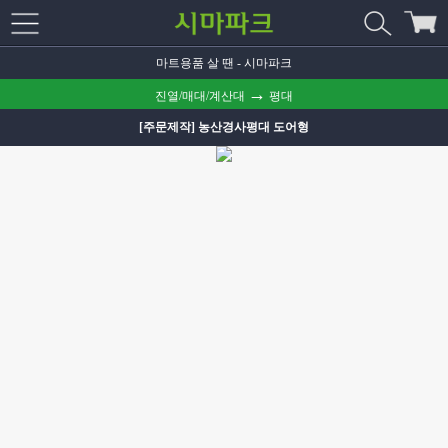
마트용품 살 땐 - 시마파크
→
진열/매대/계산대
평대
[주문제작] 농산경사평대 도어형