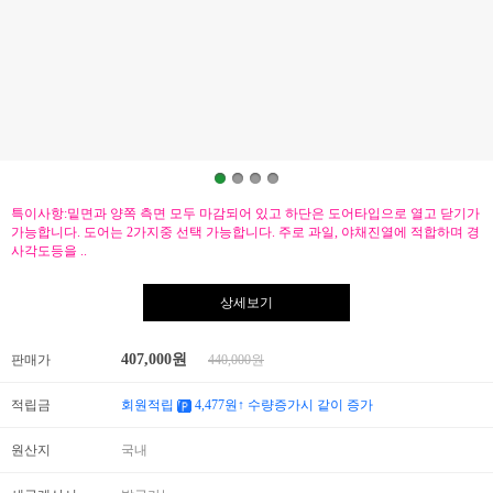
특이사항:밑면과 양쪽 측면 모두 마감되어 있고 하단은 도어타입으로 열고 닫기가
가능합니다. 도어는 2가지중 선택 가능합니다. 주로 과일, 야채진열에 적합하며 경
사각도등을 ..
상세보기
407,000
원
판매가
440,000원
적립금
회원적립
4,477
원↑ 수량증가시 같이 증가
원산지
국내