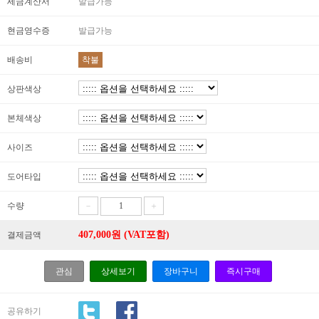
세금계산서
발급가능
현금영수증
발급가능
배송비
착불
상판색상
본체색상
사이즈
도어타입
수량
－
＋
407,000
원 (VAT포함)
결제금액
관심
상세보기
장바구니
즉시구매
공유하기