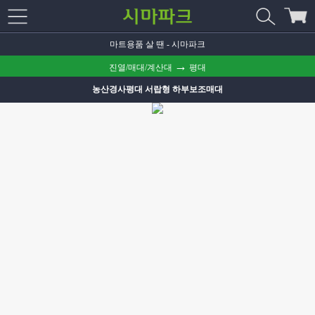
마트용품 살 땐 - 시마파크
→
진열/매대/계산대
평대
농산경사평대 서랍형 하부보조매대