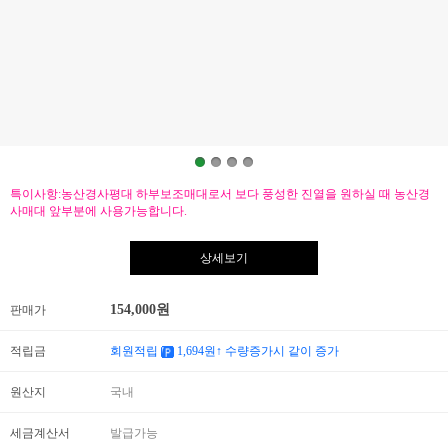
특이사항:농산경사평대 하부보조매대로서 보다 풍성한 진열을 원하실 때 농산경
사매대 앞부분에 사용가능합니다.
상세보기
154,000
원
판매가
적립금
회원적립
1,694
원↑ 수량증가시 같이 증가
원산지
국내
세금계산서
발급가능