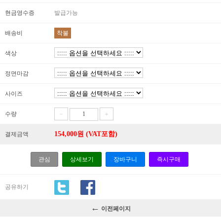
현금영수증
발급가능
배송비
착불
색상
정면마감
사이즈
수량
－
＋
154,000
원 (VAT포함)
결제금액
관심
상세보기
장바구니
즉시구매
공유하기
←
이전페이지